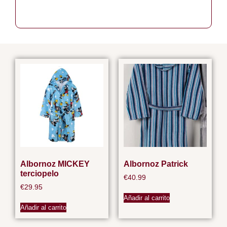
Albornoz MICKEY
Albornoz Patrick
terciopelo
€
40.99
€
29.95
Añadir al carrito
Añadir al carrito