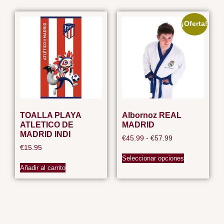
¡Oferta!
TOALLA PLAYA
Albornoz REAL
ATLETICO DE
MADRID
MADRID INDI
€
45.99
-
€
57.99
€
15.95
Seleccionar opciones
Añadir al carrito