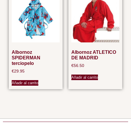
Albornoz
Albornoz ATLETICO
SPIDERMAN
DE MADRID
terciopelo
€
56.50
€
29.95
Añadir al carrito
Añadir al carrito