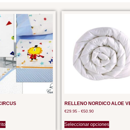
CIRCUS
RELLENO NORDICO ALOE V
€
29.95
-
€
50.90
ito
Seleccionar opciones