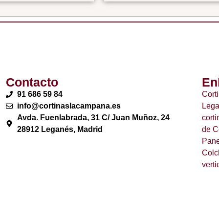
Contacto
En
91 686 59 84
Cort
info@cortinaslacampana.es
Leg
Avda. Fuenlabrada, 31 C/ Juan Muñoz, 24
cort
28912 Leganés, Madrid
de C
Pane
Colc
verti