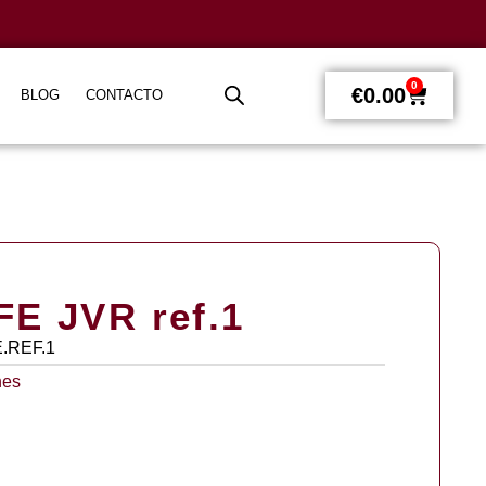
0
€
0.00
BLOG
CONTACTO
FE JVR ref.1
E.REF.1
nes