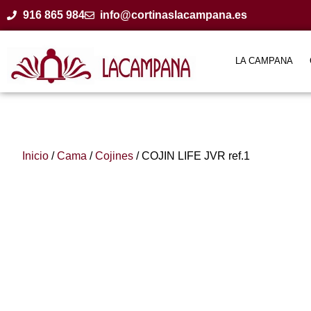
916 865 984
info@cortinaslacampana.es
LA CAMPANA
Inicio
/
Cama
/
Cojines
/ COJIN LIFE JVR ref.1