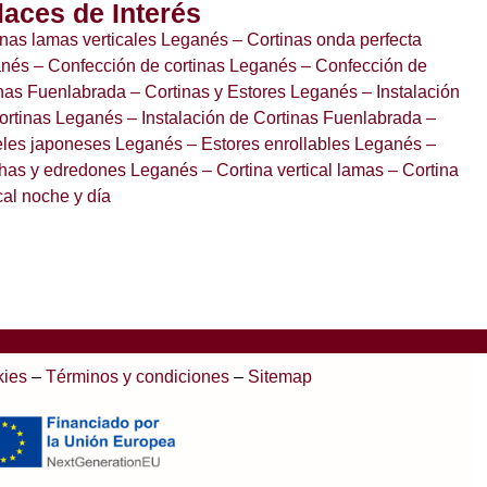
laces de Interés
inas lamas verticales Leganés
– Cortinas onda perfecta
anés
– Confección de cortinas Leganés
– Confección de
inas Fuenlabrada
– Cortinas y Estores Leganés
– Instalación
ortinas Leganés
– Instalación de Cortinas Fuenlabrada
–
les japoneses Leganés
– Estores enrollables Leganés
–
has y edredones Leganés
– Cortina vertical lamas
– Cortina
cal noche y día
kies
–
Términos y condiciones
–
Sitemap