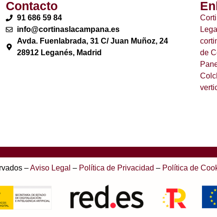
Contacto
En
91 686 59 84
Cort
info@cortinaslacampana.es
Leg
Avda. Fuenlabrada, 31 C/ Juan Muñoz, 24
cort
28912 Leganés, Madrid
de C
Pane
Colc
verti
rvados –
Aviso Legal
–
Política de Privacidad
–
Política de Coo