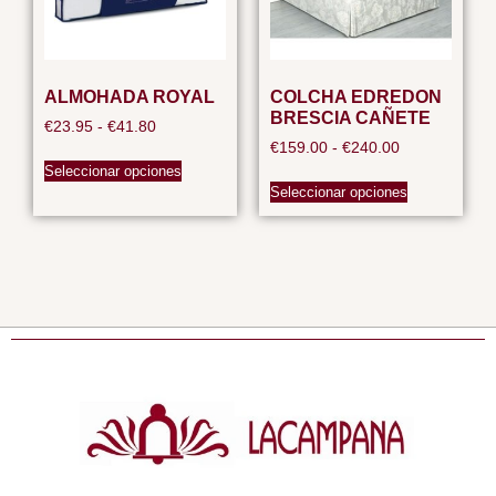
ALMOHADA ROYAL
COLCHA EDREDON
BRESCIA CAÑETE
€
23.95
-
€
41.80
€
159.00
-
€
240.00
Seleccionar opciones
Seleccionar opciones