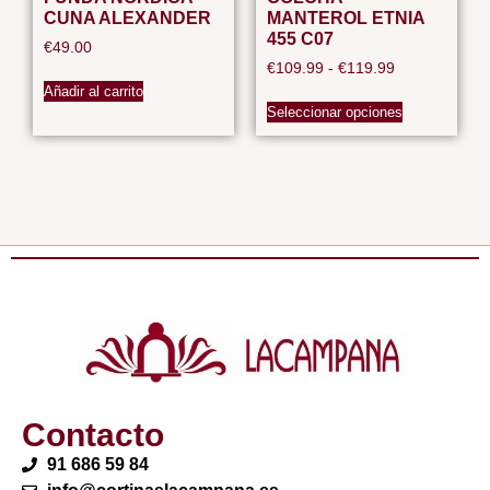
CUNA ALEXANDER
MANTEROL ETNIA
455 C07
€
49.00
€
109.99
-
€
119.99
Añadir al carrito
Seleccionar opciones
Contacto
91 686 59 84