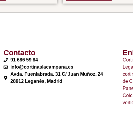
Contacto
En
91 686 59 84
Cort
info@cortinaslacampana.es
Leg
Avda. Fuenlabrada, 31 C/ Juan Muñoz, 24
cort
28912 Leganés, Madrid
de C
Pane
Colc
verti